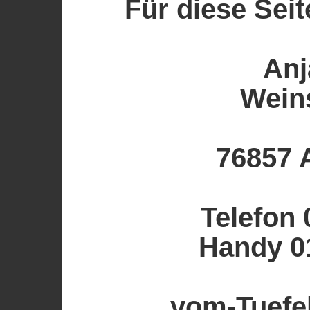
Für diese Seit
Anj
Wein
76857 
Telefon
Handy 0
vom-Tuefe